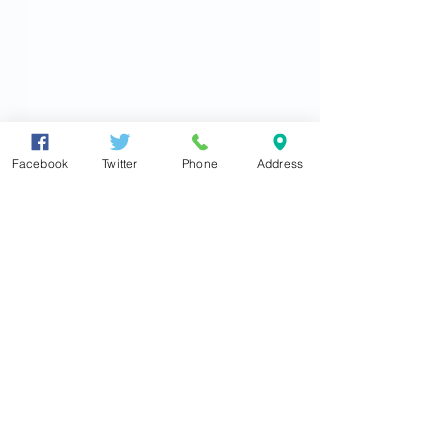
Facebook
Twitter
Phone
Address
衆議院議員
東とおる
●大阪住之江事務所
〒559-0012
大阪市住之江区東加賀屋4丁目5番19号
TEL
06(6681)0350
FAX
06(6681)0316
2026.7.30 茨城県つくば
2026.07.26【
info@azuma-toru.jp
市にある「サイバーダイ
信】第268号
●東京事務所
ン株式会社」にお伺いし
〒100-8981