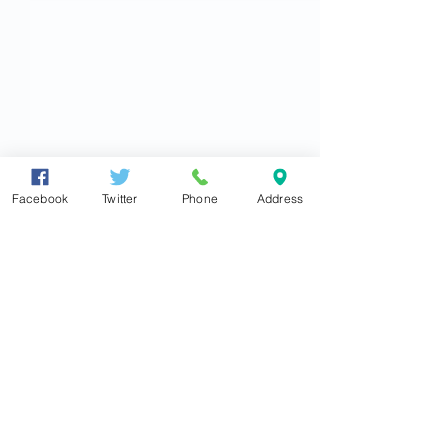
Facebook
Twitter
Phone
Address
衆議院議員
東とおる
●大阪住之江事務所
〒559-0012
大阪市住之江区東加賀屋4丁目5番19号
TEL
06(6681)0350
FAX
06(6681)0316
2026.7.30 茨城県つくば
2026.07.26【
info@azuma-toru.jp