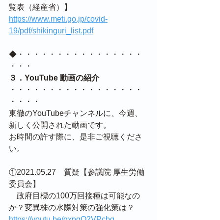
覧表（経産省）】
https://www.meti.go.jp/covid-
19/pdf/shikinguri_list.pdf
◆・・・・・・・・・・・・・・・・
・・・
３．YouTube 動画の紹介
・・・・・・・・・・・・・・・・・
・・・・
東徹のYouTubeチャンネルに、今週、
新しく公開された動画です。
お時間の許す際に、是非ご視聴くださ
い。
①2021.05.27　質疑【参議院 厚生労働
委員会】
　政府目標の100万回接種は可能なの
か？変異株の水際対策の強化策は？
https://youtu.be/gxpqQ2VPcbg