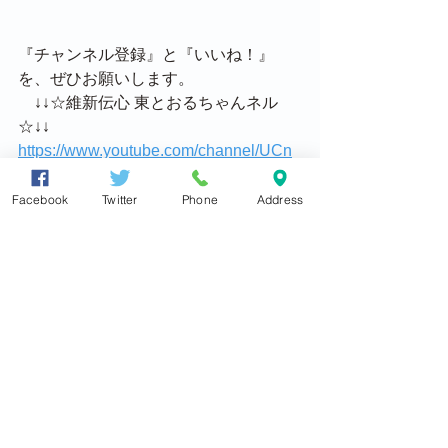
『チャンネル登録』と『いいね！』
を、ぜひお願いします。
　↓↓☆維新伝心 東とおるちゃんネル
☆↓↓
https://www.youtube.com/channel/UCn
Y4oJHrrEDr2jej7WkTaGQ
------------------------------------------------------
Facebook
Twitter
Phone
Address
★本記事は、東徹メールマガジン「東
徹国会通信」　でも配信いたしており
ます。
東徹の国会での活動を、毎週メールで
ご報告させていただきます
ご希望の方は、
メールマガジン配信登
録ページ
で、項目をご記入の上、「送
信」ボタンを押してください。受付確
認メールを事務所より差し上げ、ご確
認いただいた後配信を開始させていた