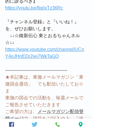
的に診るべき】
https://youtu.be/8qjlxTz36Rc
『チャンネル登録』と『いいね！』
を、ぜひお願いします。
　↓↓☆維新伝心 東とおるちゃんネル
☆↓↓
https://www.youtube.com/channel/UCn
Y4oJHrrEDr2jej7WkTaGQ
-------------------------------------------
★本記事は、東徹メールマガジン「東
徹国会通信」　でも配信いたしており
ま
東徹の国会での活動を、毎週メールで
ご報告させていただきます
ご希望の方は、
メールマガジン配信登
録ページ
で、項目をご記入の上、「送
信」ボタンを押してください。受付確