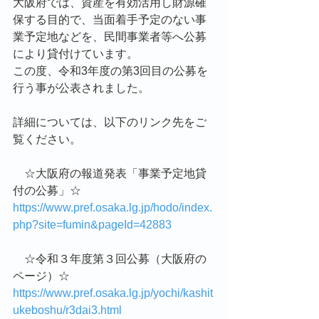
大阪府では、資産を有効活用し財源確
保する目的で、当面着手予定のない事
業予定地などを、民間事業者等へ公募
により貸付けています。
この度、令和3年度の第3回目の公募を
行う事が公表されました。
詳細については、以下のリンク先をご
覧ください。
　☆大阪府の報道発表「事業予定地貸
付の公募」☆
https://www.pref.osaka.lg.jp/hodo/index.
php?site=fumin&pageId=42883
　☆令和３年度第３回公募（大阪府の
ページ）☆
https://www.pref.osaka.lg.jp/yochi/kashit
ukeboshu/r3dai3.html