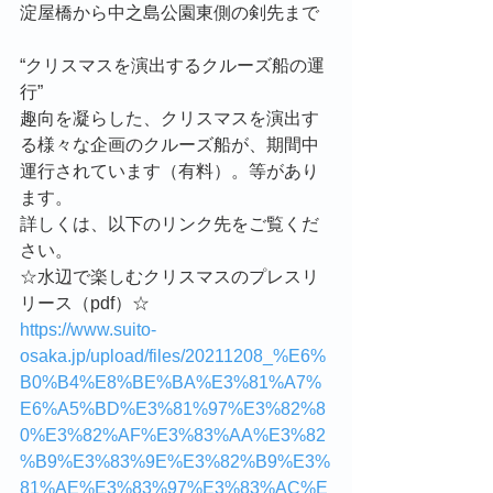
淀屋橋から中之島公園東側の剣先まで
“クリスマスを演出するクルーズ船の運
行”　　　
趣向を凝らした、クリスマスを演出す
る様々な企画のクルーズ船が、期間中
運行されています（有料）。等があり
ます。
詳しくは、以下のリンク先をご覧くだ
さい。
☆水辺で楽しむクリスマスのプレスリ
リース（pdf）☆
https://www.suito-
osaka.jp/upload/files/20211208_%E6%
B0%B4%E8%BE%BA%E3%81%A7%
E6%A5%BD%E3%81%97%E3%82%8
0%E3%82%AF%E3%83%AA%E3%82
%B9%E3%83%9E%E3%82%B9%E3%
81%AE%E3%83%97%E3%83%AC%E