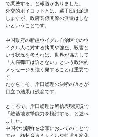
で調整する」と報道がありました。
外交的ボイコットとは、選手団は派遣
しますが、政府関係閣僚の派遣はしな
いということです。
中国政府の新疆ウイグル自治区でのウ
イグル人に対する拷問や強姦、殺害と
いう状況を考えれば、世界が協力して
「人権弾圧は許さない」という政治的
メッセージを強く発することは重要で
す。
だからこそ、岸田総理の決断の遅さが
目立つ結果は残念です。
ところで、岸田総理は所信表明演説で
「敵基地攻撃能力を検討する」と述べ
ました。
中国や北朝鮮を念頭においてのことで
すが、極超音速ミサイルや軌道を変化