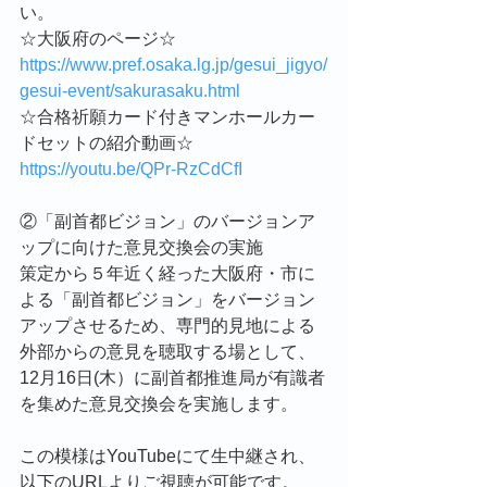
い。
☆大阪府のページ☆
https://www.pref.osaka.lg.jp/gesui_jigyo/
gesui-event/sakurasaku.html
☆合格祈願カード付きマンホールカー
ドセットの紹介動画☆
https://youtu.be/QPr-RzCdCfI
②「副首都ビジョン」のバージョンア
ップに向けた意見交換会の実施
策定から５年近く経った大阪府・市に
よる「副首都ビジョン」をバージョン
アップさせるため、専門的見地による
外部からの意見を聴取する場として、
12月16日(木）に副首都推進局が有識者
を集めた意見交換会を実施します。
この模様はYouTubeにて生中継され、
以下のURLよりご視聴が可能です。