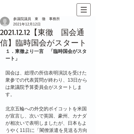
参議院議員 東 徹 事務所
2021年12月12日
2021.12.12【東徹 国会通
信】臨時国会がスタート
１．東徹より一言　「臨時国会がスタ
ート」
国会は、総理の所信表明演説を受けた
衆参での代表質問が終わり、13日から
は衆議院予算委員会がスタートしま
す。
北京五輪への外交的ボイコットを米国
が宣言し、次いで英国、豪州、カナダ
が相次いで表明しましたが、日本もよ
うやく11日に「閣僚派遣を見送る方向