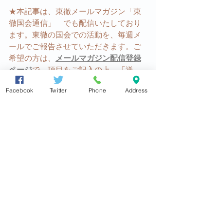
★本記事は、東徹メールマガジン「東
徹国会通信」　でも配信いたしており
ます。東徹の国会での活動を、毎週メ
ールでご報告させていただきます。ご
希望の方は、
メールマガジン配信登録
ページ
で、項目をご記入の上、「送
信」ボタンを押してください。受付確
Facebook
Twitter
Phone
Address
認メールを事務所より差し上げ、ご確
認いただいた後配信を開始させていた
だきます。
参議院議員　東　徹　事務所　
http://www.azuma-toru.com/
〒559-0012　大阪市住之江区東加賀屋
4-5-19
TEL：06-6681-0350 ／ FAX：06-6681-
0316 ／ メール：
info@azuma-toru.jp
YouTubeチャンネル：