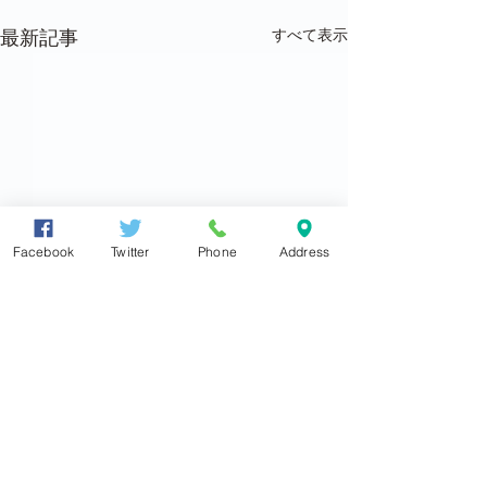
すべて表示
最新記事
Facebook
Twitter
Phone
Address
衆議院議員
東とおる
●大阪住之江事務所
〒559-0012
大阪市住之江区東加賀屋4丁目5番19号