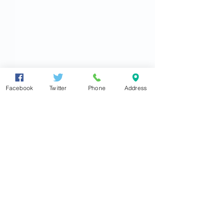
Facebook
Twitter
Phone
Address
衆議院議員
東とおる
●大阪住之江事務所
〒559-0012
大阪市住之江区東加賀屋4丁目5番19号
TEL
06(6681)0350
FAX
06(6681)0316
2026.7.30 茨城県つくば
2026.07.26【
info@azuma-toru.jp
市にある「サイバーダイ
信】第268号
●東京事務所