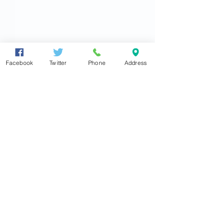
Facebook
Twitter
Phone
Address
衆議院議員
東とおる
●大阪住之江事務所
〒559-0012
大阪市住之江区東加賀屋4丁目5番19号
TEL
06(6681)0350
FAX
06(6681)0316
2026.7.30 茨城県つくば
2026.07.26【
info@azuma-toru.jp
市にある「サイバーダイ
信】第268号
●東京事務所
ン株式会社」にお伺いし
〒100-8981
ました
東京都千代田区永田町2-2-1
衆議院第一議員会館403
号室
TEL
03-3581-5777
(内 50403)