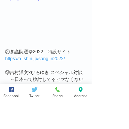
②参議院選挙2022　特設サイト
https://o-ishin.jp/sangiin2022/
③吉村洋文×ひろゆき スペシャル対談
　～日本って検討してるヒマなくない
ですか？～
　日本維新の会 副代表・吉村洋文と
Facebook
Twitter
Phone
Address
「ひろゆき」氏のガチンコ対談動画、
全４回シリーズになっています。
https://www.youtube.com/playlist?
list=PLFlwkPYxdgw65SW-
QDHLiwy2ZrB9Y9wtm