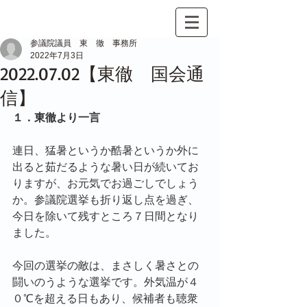
参議院議員 東 徹 事務所
2022年7月3日
2022.07.02【東徹 国会通
信】
１．東徹より一言
連日、猛暑というか酷暑というか外に
出ると茹だるような暑い日が続いてお
りますが、お元気でお過ごしでしょう
か。参議院選挙も折り返し点を過ぎ、
今日を除いて残すところ７日間となり
ました。
今回の選挙の敵は、まさしく暑さとの
闘いのうような選挙です。外気温が４
０℃を超える日もあり、候補者も聴衆