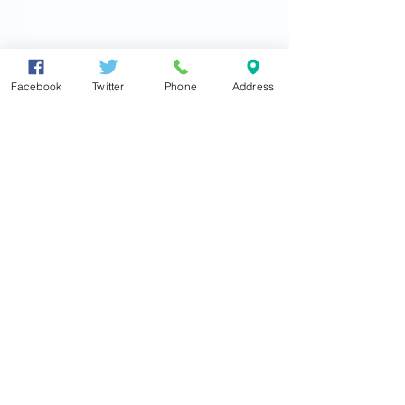
Facebook
Twitter
Phone
Address
衆議院議員
東とおる
●大阪住之江事務所
〒559-0012
大阪市住之江区東加賀屋4丁目5番19号
TEL
06(6681)0350
FAX
06(6681)0316
2026.7.30 茨城県つくば
2026.07.26【
info@azuma-toru.jp
市にある「サイバーダイ
信】第268号
●東京事務所
ン株式会社」にお伺いし
〒100-8981
ました
東京都千代田区永田町2-2-1
衆議院第一議員会館403
号室
TEL
03-3581-5777
(内 50403)
FAX
03-3508-3334
Copyright ©2014～2026
東とおる All Rights Reserved.