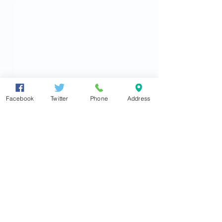
Facebook
Twitter
Phone
Address
衆議院議員
東とおる
●大阪住之江事務所
〒559-0012
大阪市住之江区東加賀屋4丁目5番19号
TEL
06(6681)0350
FAX
06(6681)0316
2026.7.30 茨城県つくば
2026.07.26【
info@azuma-toru.jp