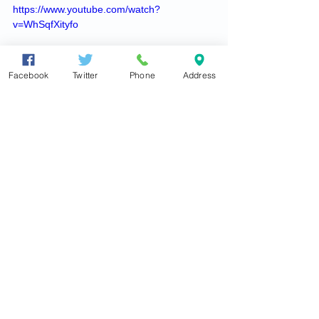
https://www.youtube.com/watch?
v=WhSqfXityfo
Facebook
Twitter
Phone
Address
『チャンネル登録』と『いいね！』を
お願いしますm(_ _)m
維新伝心 東とおるちゃんネル☆
https://www.youtube.com/channel/UCn
Y4oJHrrEDr2jej7WkTaGQ
☆☆ おことわり ☆☆
本記事は、東徹メールマガジン「東徹
国会通信」　でも配信いたしておりま
す。東徹の国会での活動を、毎週メー
ルでご報告させていただきます。ご希