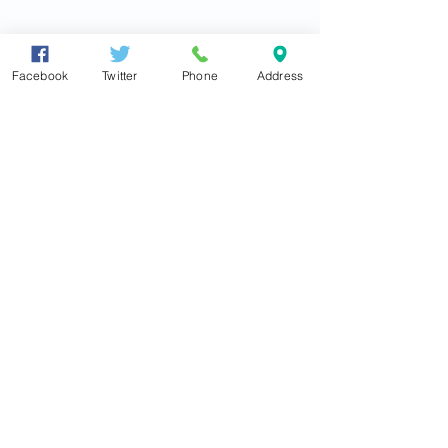
Facebook
Twitter
Phone
Address
『チャンネル登録』と『いいね！』を
お願いしますm(_ _)m
　↓↓☆維新伝心 東とおるちゃんネル
☆↓↓
https://www.youtube.com/channel/UCn
Y4oJHrrEDr2jej7WkTaGQ
☆☆ おことわり ☆☆
本記事は、東徹メールマガジン「東徹
国会通信」　でも配信いたしておりま
す。東徹の国会での活動を、毎週メー
ルでご報告させていただきます。ご希
望の方は、
メールマガジン配信登録ペ
ージ
で、項目をご記入の上、「送信」