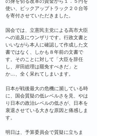
の身を切る改革の資金から１．５円を
使い、ピックアップトラック２０台等
を寄付させていただきました。
国会では、立憲民主党による高市大臣
への追及にウンザリです。行政文書と
いいながら本人に確認して作成した文
書ではなく、しかも８年前の文書で
す。そのことに対して「大臣を辞任
し、岸田総理は罷免すべきだ」と
か…、全く呆れてしまいます。
日本が戦後最大の危機に瀕している時
に、国会質疑の低レベルさを見、やは
り日本の政治レベルの低さが、日本を
衰退させている大きな原因と痛感しま
す。
明日は、予算委員会で質疑に立ちま