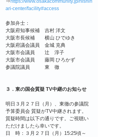
⇒
https://www.osakacommunity.jp/nishin
ari-center/facility#access
参加弁士：
大阪府知事候補　吉村 洋文
大阪市長候補　　横山 ひでゆき
大阪府議会議員　金城 克典
大阪市会議員　　辻　淳子
大阪市会議員　　藤岡 ひろかず
参議院議員　　　東　徹
３．東の国会質疑 TV中継のお知らせ
明日３月２７日（月）、東徹の参議院 
予算委員会 質疑がTV中継されます。
質疑時間は以下の通りです。ご視聴い
ただけましたら幸いです。
日　時：３月２７日（月）15:25頃～