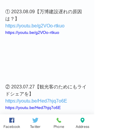
① 2023.08.09【万博建設遅れの原因
は？】
https://youtu.be/g2VOo-rtkuo
https://youtu.be/g2VOo-rtkuo
② 2023.07.27【観光客のためにもライ
ドシェアを】
https://youtu.be/Hed7hjq7o6E
https://youtu.be/Hed7hjq7o6E
Facebook
Twitter
Phone
Address