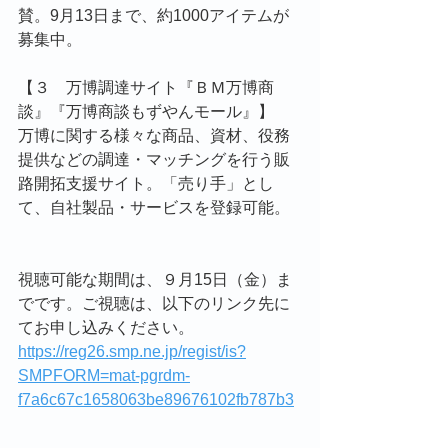
賛。9月13日まで、約1000アイテムが
募集中。
【３　万博調達サイト『ＢＭ万博商
談』『万博商談もずやんモール』】
万博に関する様々な商品、資材、役務
提供などの調達・マッチングを行う販
路開拓支援サイト。「売り手」とし
て、自社製品・サービスを登録可能。
視聴可能な期間は、９月15日（金）ま
でです。ご視聴は、以下のリンク先に
てお申し込みください。
https://reg26.smp.ne.jp/regist/is?
SMPFORM=mat-pgrdm-
f7a6c67c1658063be89676102fb787b3