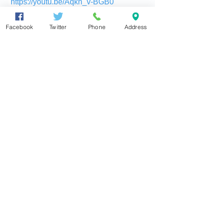
https://youtu.be/Aqkn_v-BGB0
https://youtu.be/Aqkn_v-BGB0
Facebook
Twitter
Phone
Address
『チャンネル登録』と『いいね！』を
お願いしますm(_ _)m
☆維新伝心 東とおるちゃんネル☆
https://www.youtube.com/channel/UCn
Y4oJHrrEDr2jej7WkTaGQ
☆☆ おことわり ☆☆
本記事は、東徹メールマガジン「東徹
国会通信」　でも配信いたしておりま
す。東徹の国会での活動を、毎週メー