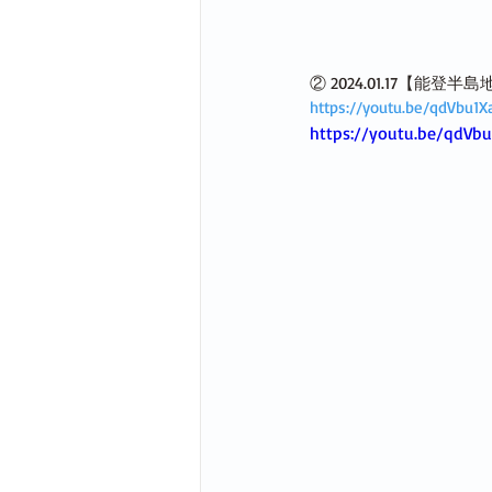
② 2024.01.17【能
https://youtu.be/qdVbu1X
https://youtu.be/qdVb