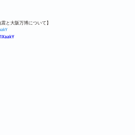
登半島地震と大阪万博について】
aakY
u1XaakY