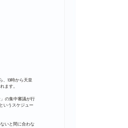
ら、13時から天皇
われます。
金」の集中審議が行
問というスケジュー
かないと間に合わな