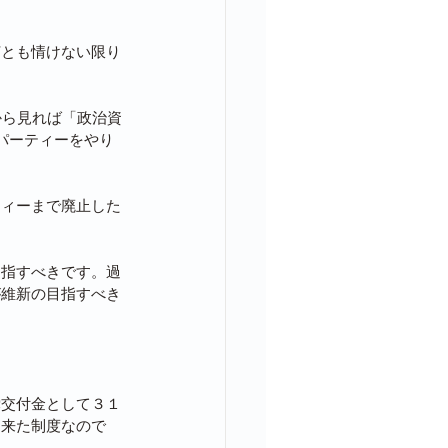
何とも情けない限り
から見れば「政治資
パーティーをやり
ティーまで廃止した
目指すべきです。過
が維新の目指すべき
党交付金として３１
出来た制度なので