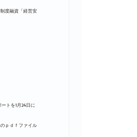
の制度融資「経営安
ートを1月24日に
トのｐｄｆファイル