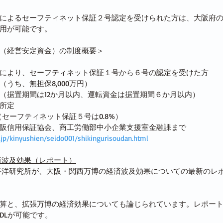
によるセーフティネット保証２号認定を受けられた方は、大阪府
用が可能です。
（経営安定資金）の制度概要＞
により、セーフティネット保証１号から６号の認定を受けた方
うち、無担保8,000万円）
（据置期間は12か月以内、運転資金は据置期間６か月以内）
所定
（セーフティネット保証５号は0.8%）
阪信用保証協会、商工労働部中小企業支援室金融課まで
.jp/kinyushien/seido001/shikingurisoudan.html
済波及効果（レポート）
平洋研究所が、大阪・関西万博の経済波及効果についての最新のレポ
算と、拡張万博の経済効果についても論じられています。レポー
DLが可能です。