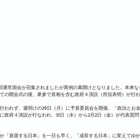
13回通常国会が召集されましたが異例の幕開けとなりました。本来な
ての開会式の後、衆参で首相を含む政府４演説（所信表明）が行
行われず、週明けの29日（月）に予算委員会を開催、「政治とお
）に政府４演説が行なわれ、31日（水）から2月2日（金）が代表質
か「衰退する日本」を一日も早く、「成長する日本」に変えてゆ