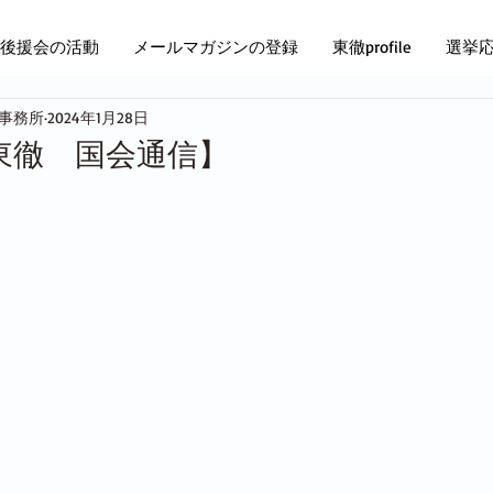
後援会の活動
メールマガジンの登録
東徹profile
選挙
 事務所
2024年1月28日
28【東徹 国会通信】