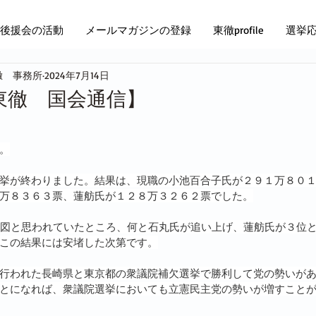
後援会の活動
メールマガジンの登録
東徹profile
選挙
徹 事務所
2024年7月14日
14【東徹 国会通信】
。
挙が終わりました。結果は、現職の小池百合子氏が２９１万８０
万８３６３票、蓮舫氏が１２８万３２６２票でした。
構図と思われていたところ、何と石丸氏が追い上げ、蓮舫氏が３位
この結果には安堵した次第です。
行われた長崎県と東京都の衆議院補欠選挙で勝利して党の勢いが
とになれば、衆議院選挙においても立憲民主党の勢いが増すこと