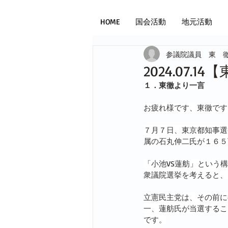
HOME
国会活動
地元活動
参議院議員 東 
2024.07.
１．東徹より一言
お疲れ様です、東徹です
７月７日、東京都知事選
属の石丸伸二氏が１６５
「小池VS蓮舫」という
衆議院選挙を考えると、
立憲民主党は、その前に
一、蓮舫氏が当選するこ
です。