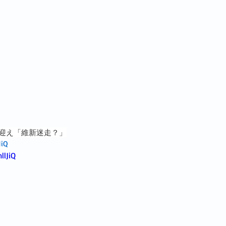
閉会を迎え「維新迷走？」
JiQ
llJiQ