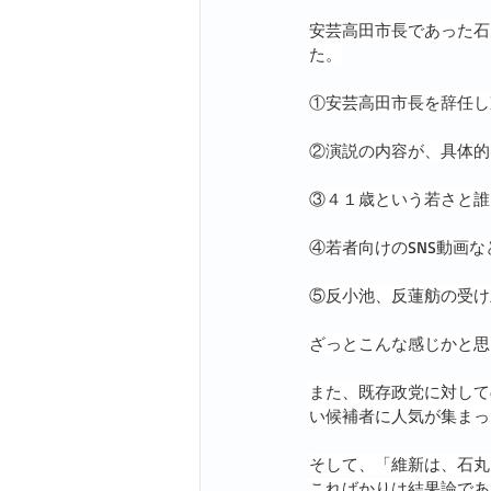
安芸高田市長であった石
た。
①安芸高田市長を辞任し
②演説の内容が、具体的
③４１歳という若さと誰
④若者向けのSNS動画
⑤反小池、反蓮舫の受け
ざっとこんな感じかと思
また、既存政党に対して
い候補者に人気が集まっ
そして、「維新は、石丸
こればかりは結果論であ