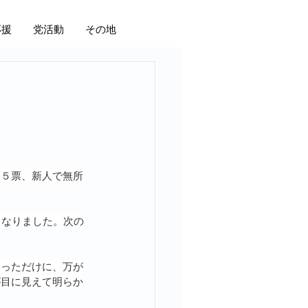
応援
党活動
その地
１５票、新人で無所
となりました。次の
あっただけに、万が
が目に見えて明らか