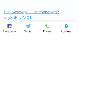
https://www.youtube.com/watch?
v=ySaPhvYZC1s
https://www.youtube.com/watch?
v=ySaPhvYZC1s
Facebook
Twitter
Phone
Address
https://www.youtube.com/watch?
v=RGRdgx2yiBU
https://www.youtube.com/watch?
v=RGRdgx2yiBU