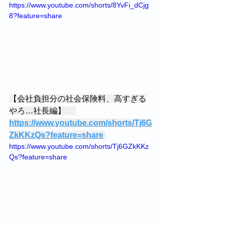
https://www.youtube.com/shorts/8YvFi_dCjg
8?feature=share 
【会社負担分の社会保険料、高すぎる
やろ…社長編】 　
https://www.youtube.com/shorts/Tj6G
ZkKKzQs?feature=share
https://www.youtube.com/shorts/Tj6GZkKKz
Qs?feature=share 