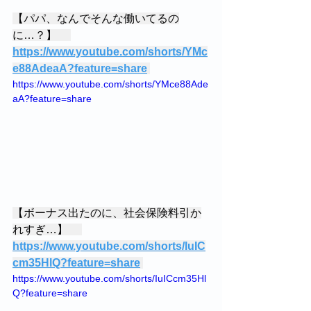
【パパ、なんでそんな働いてるの
に…？】 　
https://www.youtube.com/shorts/YMc
e88AdeaA?feature=share
https://www.youtube.com/shorts/YMce88Ade
aA?feature=share 
【ボーナス出たのに、社会保険料引か
れすぎ…】 　
https://www.youtube.com/shorts/IuIC
cm35HlQ?feature=share
https://www.youtube.com/shorts/IuICcm35Hl
Q?feature=share 