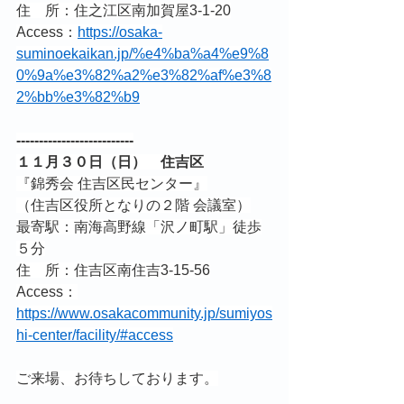
住　所：住之江区南加賀屋3-1-20
Access：
https://osaka-
suminoekaikan.jp/%e4%ba%a4%e9%8
0%9a%e3%82%a2%e3%82%af%e3%8
2%bb%e3%82%b9
--------------------------
１１月３０日（日）　住吉区
『錦秀会 住吉区民センター』
（住吉区役所となりの２階 会議室）
最寄駅：南海高野線「沢ノ町駅」徒歩
５分
住　所：住吉区南住吉3-15-56
Access：
https://www.osakacommunity.jp/sumiyos
hi-center/facility/#access
ご来場、お待ちしております。