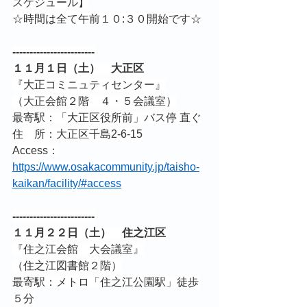
スケジュール】
☆時間は全て午前１０:３０開始です☆
------------------------
１１月１日（土）　大正区
『大正コミニュティセンター』
（大正会館２階　４・５会議室）
最寄駅：「大正区役所前」バス停 直ぐ
住　所：大正区千島2-6-15
Access：
https://www.osakacommunity.jp/taisho-
kaikan/facility/#access
------------------------
１１月２２日（土）　住之江区
『住之江会館　大会議室』
（住之江図書館２階）
最寄駅：メトロ「住之江公園駅」徒歩
５分