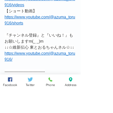
916/videos
【ショート動画】
https://www.youtube.com/@azuma_toru
916/shorts
『チャンネル登録』と『いいね！』も
お願いしますm(_ _)m
↓↓☆維新伝心 東とおるちゃんネル☆↓↓
https://www.youtube.com/@azuma_toru
916/
--------------------------------
☆☆ お願い ☆☆
本メールマガジンを、ぜひお知合いの
Facebook
Twitter
Phone
Address
方にご紹介ください。転送等は自由で
す。
配信の登録は、以下のリンク先より。
https://www.azuma-toru.com/blank-10