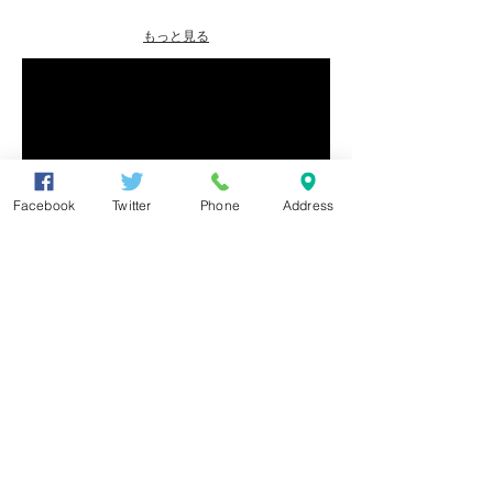
もっと見る
Facebook
Twitter
Phone
Address
衆議院議員
東とおる
●大阪住之江事務所
〒559-0012
大阪市住之江区東加賀屋4丁目5番19号
TEL
06(6681)0350
FAX
06(6681)0316
info@azuma-toru.jp