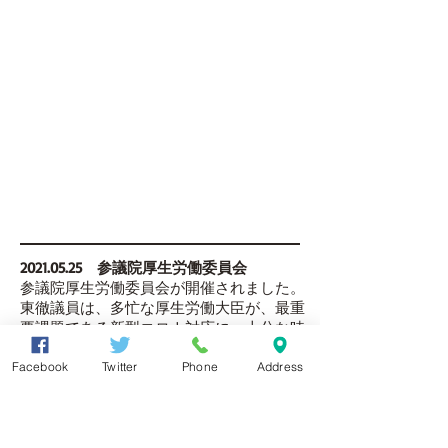
2021.05.25
参議院厚生労働委員会
参議院厚生労働委員会が開催されました。
東徹議員は、多忙な厚生労働大臣が、最重
要課題である新型コロナ対応に、十分な時
間をかけられるよう求めるとともに、ワク
チン接種に関する課題などについて質問し
Facebook
Twitter
Phone
Address
ました。